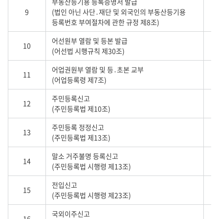
부동산등기용 등록증명서 발급
9
(법인 아닌 사단․재단 및 외국인의 부동산등기용
등록번호 부여절차에 관한 규정 제8조)
어선원부 열람 및 등본 발급
10
(어선법 시행규칙 제30조)
어업권원부 열람 및 등․초본 교부
11
(어업등록령 제7조)
주민등록신고
12
(주민등록법 제10조)
주민등록 정정신고
13
(주민등록법 제13조)
말소 거주불명 등록신고
14
(주민등록법 시행령 제13조)
전입신고
15
(주민등록법 시행령 제23조)
국외이주신고
16