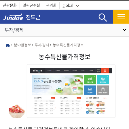
관광문화
열린군수실
군의회
global
검색
투자/경제
분야별정보
투자/경제
농수특산물가격정보
농수특산물가격정보