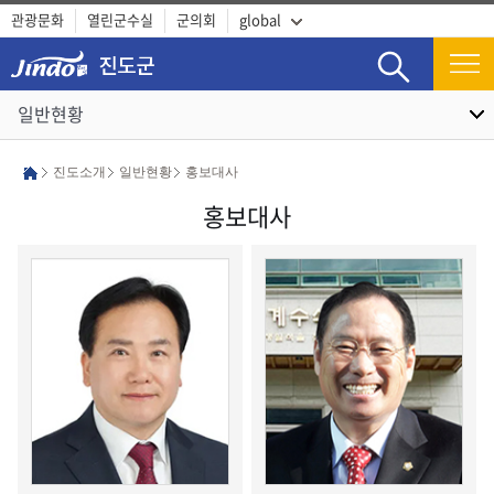
관광문화
열린군수실
군의회
global
검색
일반현황
진도소개
일반현황
홍보대사
홍보대사