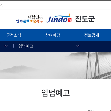
.
군정소식
참여마당
정보공개
입법예고
입법예고