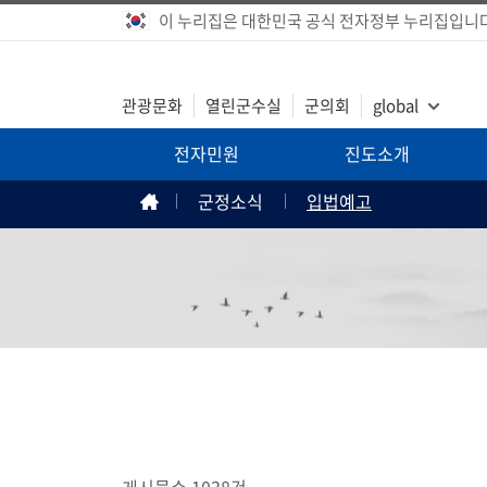
이 누리집은 대한민국 공식 전자정부 누리집입니다
관광문화
열린군수실
군의회
global
전자민원
진도소개
군정소식
입법예고