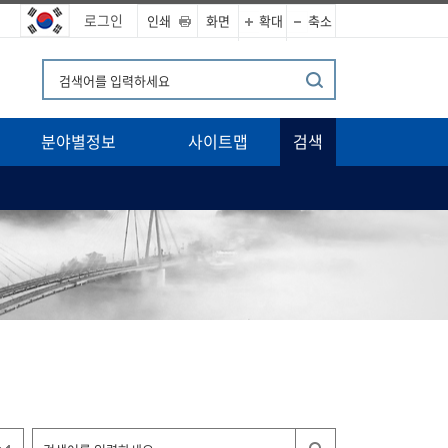
로그인
인쇄
화면
확대
축소
분야별정보
사이트맵
검색