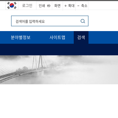
로그인
인쇄
화면
확대
축소
분야별정보
사이트맵
검색