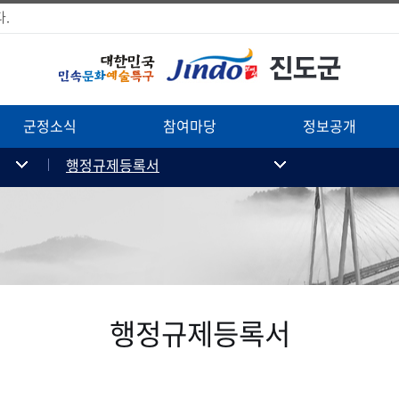
.
군정소식
참여마당
정보공개
행정규제등록서
행정규제등록서