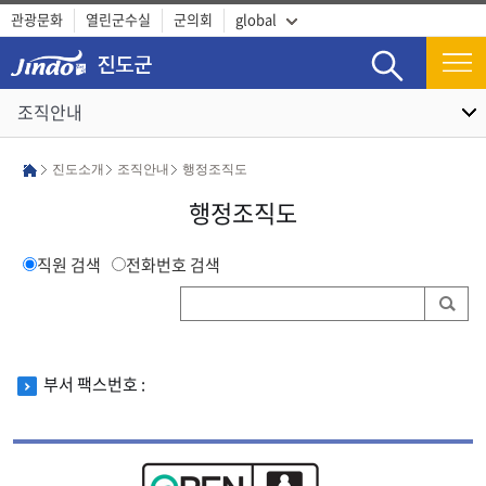
관광문화
열린군수실
군의회
global
검색
조직안내
진도소개
조직안내
행정조직도
행정조직도
직원 검색
전화번호 검색
부서 팩스번호 :