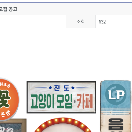
모집 공고
조회
632