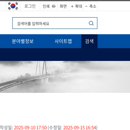
로그인
인쇄
화면
확대
축소
분야별정보
사이트맵
검색
작성일:
2025-09-10 17:50
(수정일:
2025-09-15 16:54
)