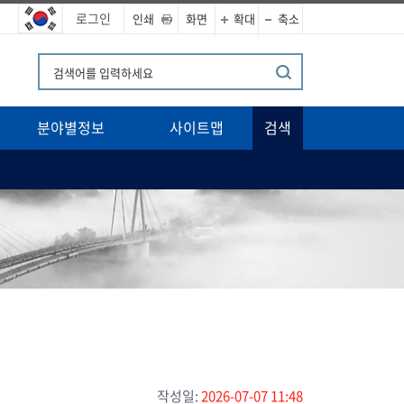
로그인
인쇄
화면
확대
축소
분야별정보
사이트맵
검색
작성일:
2026-07-07 11:48