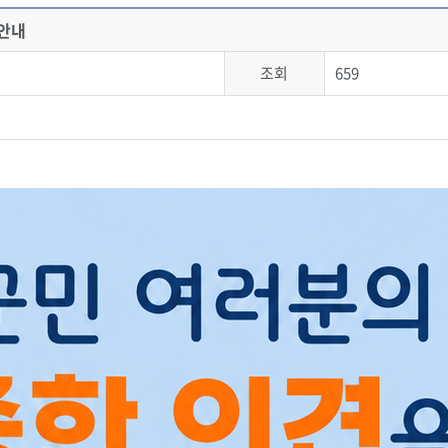
 안내
조회
659