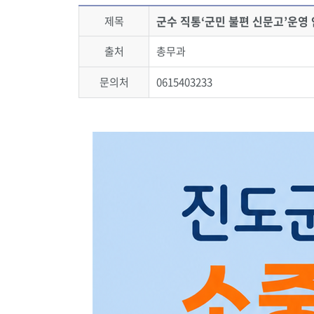
군수 직통‘군민 불편 신문고’운영
제목
출처
총무과
문의처
0615403233