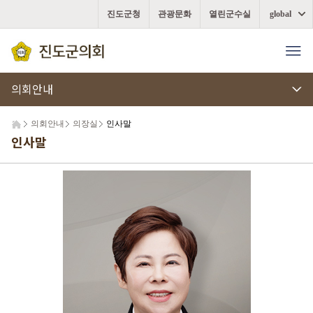
진도군청
관광문화
열린군수실
global
의회안내
의회안내
의장실
인사말
인사말