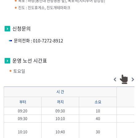
목포 : 하당(동신대 한방병원 앞), 목포역(시티투어 승강장)
진도 : 진도휴게소, 진도개테마파크
신청문의
문의전화 :
010-7272-8912
운영 노선 시간표
토요일
시 간
부터
까지
소요
09:20
09:30
10
09:30
10:10
40
10:10
10:40
30