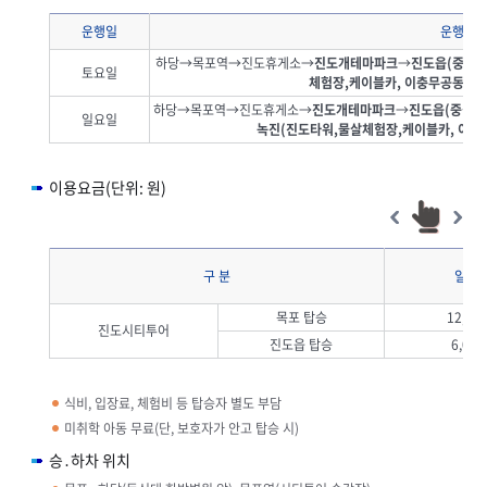
운행일
운행코스
하당→목포역→진도휴게소→
진도개테마파크
→
진도읍(중식)
토요일
체험장,케이블카, 이충무공동상)
하당→목포역→진도휴게소→
진도개테마파크
→
진도읍(중식)
일요일
녹진(진도타워,물살체험장,케이블카, 이충
이용요금(단위: 원)
구 분
일 반
목포 탑승
12,00
진도시티투어
진도읍 탑승
6,000
식비, 입장료, 체험비 등 탑승자 별도 부담
미취학 아동 무료(단, 보호자가 안고 탑승 시)
승․하차 위치