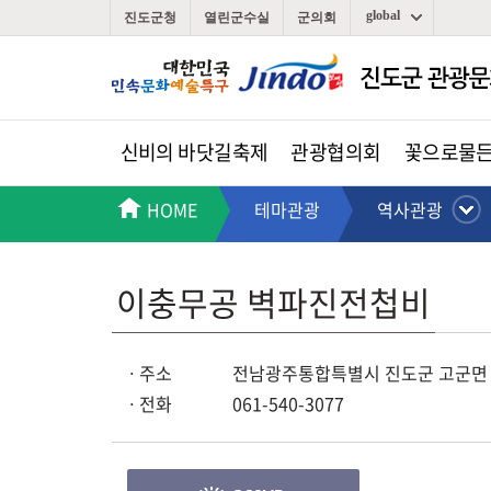
global
진도군청
열린군수실
군의회
신비의 바닷길축제
관광협의회
꽃으로물
HOME
테마관광
역사관광
이충무공 벽파진전첩비
ㆍ주소
전남광주통합특별시 진도군 고군면 
ㆍ전화
061-540-3077