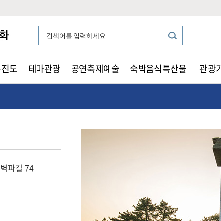
든진도
테마관광
공연축제예술
숙박음식특산물
관광
벽파길 74