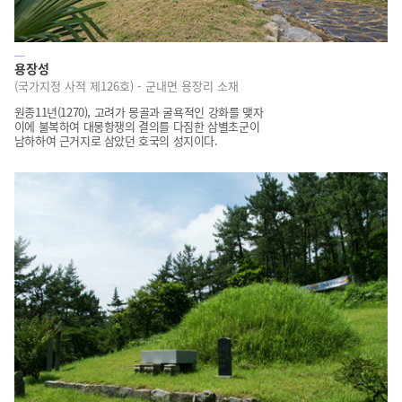
용장성
(국가지정 사적 제126호) - 군내면 용장리 소재
원종11년(1270), 고려가 몽골과 굴욕적인 강화를 맺자
이에 불복하여 대몽항쟁의 결의를 다짐한 삼별초군이
남하하여 근거지로 삼았던 호국의 성지이다.