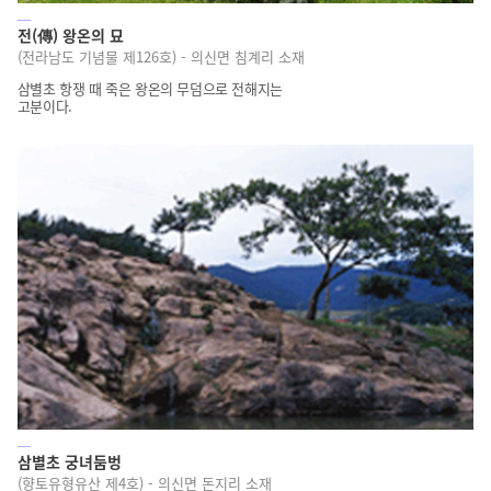
전(傳) 왕온의 묘
(전라남도 기념물 제126호) - 의신면 침계리 소재
삼별초 항쟁 때 죽은 왕온의 무덤으로 전해지는
고분이다.
삼별초 궁녀둠벙
(향토유형유산 제4호) - 의신면 돈지리 소재