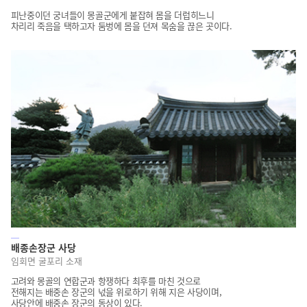
피난중이던 궁녀들이 몽골군에게 붙잡혀 몸을 더럽히느니
차리리 죽음을 택하고자 둠벙에 몸을 던져 목숨을 끊은 곳이다.
배종손장군 사당
임회면 굴포리 소재
고려와 몽골의 연합군과 항쟁하다 최후를 마친 것으로
전해지는 배중손 장군의 넋을 위로하기 위해 지은 사당이며,
사당안에 배중손 장군의 동상이 있다.