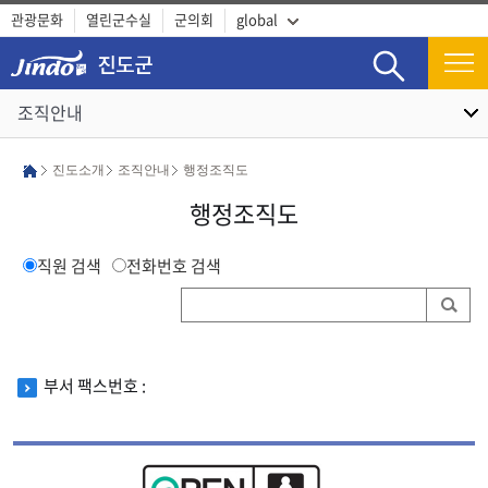
관광문화
열린군수실
군의회
global
검색
조직안내
진도소개
조직안내
행정조직도
행정조직도
직원 검색
전화번호 검색
부서 팩스번호 :