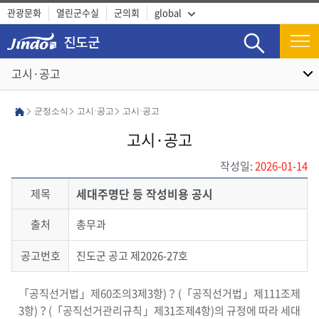
관광문화
열린군수실
군의회
global
검색
고시·공고
군정소식
고시·공고
고시·공고
고시·공고
작성일:
2026-01-14
세대주명단 등 작성비용 공시
제목
출처
총무과
공고번호
진도군 공고 제2026-27호
「공직선거법」제60조의3제3항)？(「공직선거법」제111조제
3항)？(「공직선거관리규칙」제31조제4항)의 규정에 따라 세대