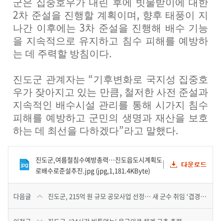
군은 집중호우가 내린 후에 빗물받이에 대한
2
,
차 준설을 진행할 계획이며
향후 태풍이 지
3
나간 이후에는
차 준설을 진행해 배수 기능
을 지속적으로 유지하고 침수 피해를 예방하
.
는 데 주력할 방침이다
“
진도군 관계자는
기후변화로 국지성 집중호
,
우가 잦아지고 있는 만큼
철저한 사전 준설과
지속적인 배수시설 관리를 통해 시가지 침수
피해를 예방하고 군민의 생명과 재산을 보호
”
.
하는 데 최선을 다하겠다
라고 말했다
진도군,여름철침수예방총력…진도읍도시계획도
로배수로준설추진.jpg (jpg,1,181.4KByte)
다음글
진도군, 215억 원 규모 공모사업 선정… 새 군수 취임 ‘겹경사’