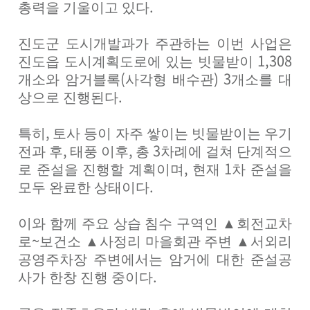
.
총력을 기울이고 있다
진도군 도시개발과가 주관하는 이번 사업은
1,308
진도읍 도시계획도로에 있는 빗물받이
(
) 3
개소와 암거블록
사각형 배수관
개소를 대
.
상으로 진행된다
,
특히
토사 등이 자주 쌓이는 빗물받이는 우기
,
,
3
전과 후
태풍 이후
총
차례에 걸쳐 단계적으
,
1
로 준설을 진행할 계획이며
현재
차 준설을
.
모두 완료한 상태이다
이와 함께 주요 상습 침수 구역인
▲
회전교차
~
로
보건소
▲
사정리 마을회관 주변
▲
서외리
공영주차장 주변에서는 암거에 대한 준설공
.
사가 한창 진행 중이다