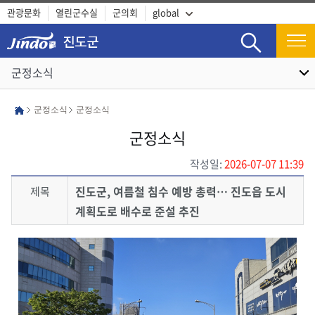
관광문화
열린군수실
군의회
global
검색
군정소식
군정소식
군정소식
군정소식
작성일:
2026-07-07 11:39
진도군, 여름철 침수 예방 총력… 진도읍 도시
제목
계획도로 배수로 준설 추진