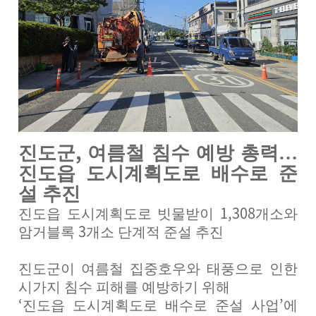
,
진도군
여름철 침수 예방 총력
…
진도읍 도시계획도로 배수로 준
설 추진
1,308
진도읍 도시계획도로 빗물받이
개소와
3
암거블록
개소 단계적 준설 추진
진도군이 여름철 집중호우와 태풍으로 인한
시가지 침수 피해를 예방하기 위해
‘
’
진도읍 도시계획도로 배수로 준설 사업
에