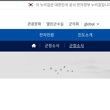
이 누리집은 대한민국 공식 전자정부 누리집입니다
관광문화
열린군수실
군의회
global
전자민원
진도소개
군정소식
군정소식