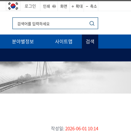
로그인
인쇄
화면
확대
축소
분야별정보
사이트맵
검색
작성일:
2026-06-01 10:14