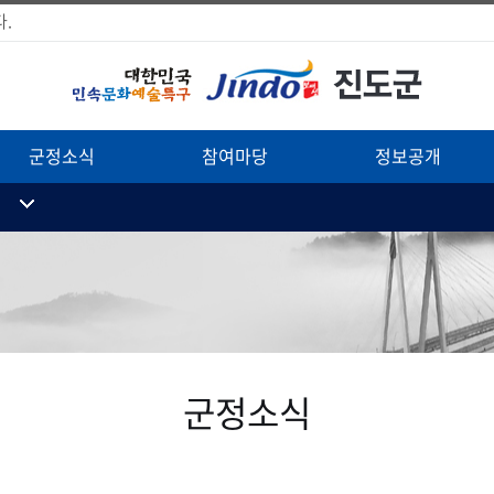
.
군정소식
참여마당
정보공개
군정소식