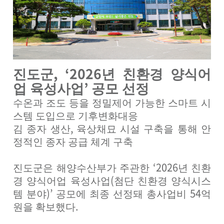
, ‘2026
진도군
년 친환경 양식어
’
업 육성사업
공모 선정
수온과 조도 등을 정밀제어 가능한 스마트 시
스템 도입으로 기후변화대응
,
김 종자 생산
육상채묘 시설 구축을 통해 안
정적인 종자 공급 체계 구축
‘2026
진도군은 해양수산부가 주관한
년 친환
(
경 양식어업 육성사업
첨단 친환경 양식시스
)’
54
템 분야
공모에 최종 선정돼 총사업비
억
.
원을 확보했다