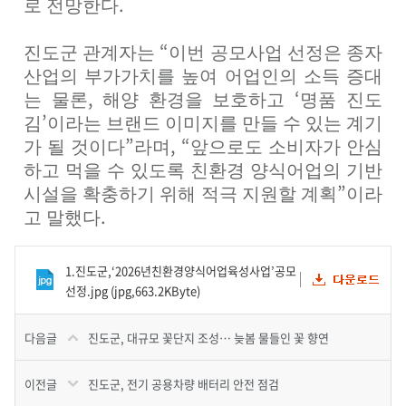
.
로 전망한다
“
진도군 관계자는
이번 공모사업 선정은 종자
산업의 부가가치를 높여 어업인의 소득 증대
,
‘
는 물론
해양 환경을 보호하고
명품 진도
’
김
이라는 브랜드 이미지를 만들 수 있는 계기
”
, “
가 될 것이다
라며
앞으로도 소비자가 안심
하고 먹을 수 있도록 친환경 양식어업의 기반
”
시설을 확충하기 위해 적극 지원할 계획
이라
.
고 말했다
1.진도군,‘2026년친환경양식어업육성사업’공모
선정.jpg (jpg,663.2KByte)
다음글
진도군, 대규모 꽃단지 조성… 늦봄 물들인 꽃 향연
이전글
진도군, 전기 공용차량 배터리 안전 점검