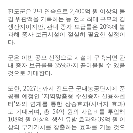
2
2,400
진도군은
년 연속으로
억 원 이상의 물
김 위판액을 기록하는 등 전국 최대 규모의 김
,
20%
생산지이지만
관내 종자 보급률은
에 불
과해 종자 보급시설이 절실히 필요한 실정이
.
다
군은 이번 공모 선정으로 시설이 구축되면 관
35%
내 종자 보급률을
까지 끌어올릴 수 있을
.
것으로 기대한다
, 2027
또한
년까지 진도군 군내농공단지에 준
‘
공될 예정인
지역맞춤형 수산종자 실용화센
’
(
)
터
와의 연계를 통한 상승효과
시너지 효과
,
54
도 기대되며
총
억 원의 사업비를 투입해
108
39
억 원 이상의 생산 유발 효과와
억 원 이
상의 부가가치를 창출하는 효과를 거둘 것으