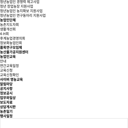
청년농업인 경쟁력 제고사업
청년 창업농장 지원사업
청년농업인 농지확보 지원사업
청년농업인 연구동아리 지원사업
농업인단체
농촌지도자회
생활개선회
4-H회
후계농업경영의회
정보화농업인회
품목연구모임체
농산물가공지원센터
농업인교육
안내
연간교육일정
교육신청
교육신청확인
사이버 영농교육
알림마당
공지사항
정보공시
업무와일상
보도자료
상담게시판
농촌일기
행사일정