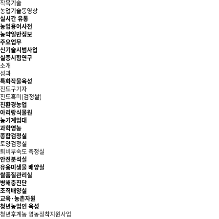
작목기술
농업기술동영상
실시간 유통
농업용어사전
농약일반정보
주요업무
신기술시범사업
실증시험연구
소개
성과
특화작물육성
진도구기자
진도흑미(검정쌀)
친환경농업
아리랑식물원
농기계임대
과학영농
종합검정실
토양검정실
퇴비부숙도 측정실
안전분석실
유용미생물 배양실
쌀품질관리실
병해충진단
조직배양실
교육·농촌자원
청년농업인 육성
청년후계농 영농정착지원사업